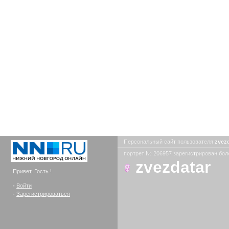
Персональный сайт пользователя
zvez
портрет № 206957 зарегистрирован боле
zvezdatar
Привет, Гость !
-
Войти
-
Зарегистрироваться