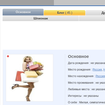
Основное
Блог
( 45 )
Д
Шпионаж
Основное
Дата рождения : не указан
Место рождения :
Россия
,
Н
Место нахождения :
Россия
Место проживания : не ука
Любимые места : не указа
Интересы : не указаны
О себе : Милая, симпатичн