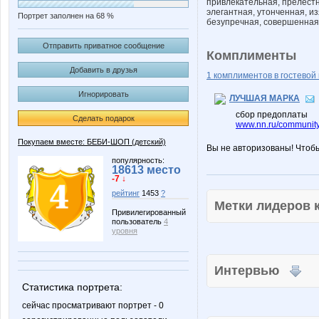
привлекательная, прелестн
элегантная, утонченная, и
Портрет заполнен на 68 %
безупречная, совершенная
Отправить приватное сообщение
Комплименты
Добавить в друзья
1 комплиментов в гостевой 
Игнорировать
ЛУЧШАЯ МАРКА
сбор предоплаты
Сделать подарок
www.nn.ru/community
Покупаем вместе: БЕБИ-ШОП (детский)
Вы не авторизованы! Чтоб
популярность:
18613 место
-7 ↓
рейтинг
1453
?
Метки лидеров
Привилегированный
пользователь
4
уровня
Интервью
Статистика портрета:
сейчас просматривают портрет - 0