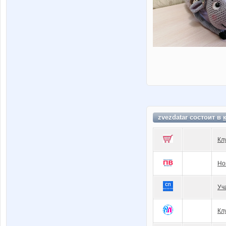
zvezdatar состоит в
Кл
Но
Уч
Кл