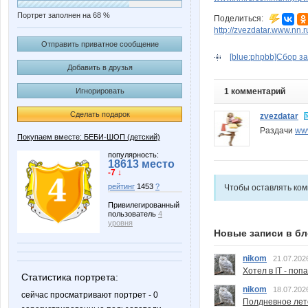
Портрет заполнен на 68 %
Поделиться:
http://zvezdatar.www.nn.
Отправить приватное сообщение
[blue:phpbb]Сбор за
Добавить в друзья
1 комментарий
Игнорировать
Сделать подарок
zvezdatar
Раздачи
www
Покупаем вместе: БЕБИ-ШОП (детский)
популярность:
18613 место
-7 ↓
рейтинг
1453
?
Чтобы оставлять ко
Привилегированный
пользователь
4
уровня
Новые записи в бл
nikom
21.07.202
Хотел в IT - поп
Статистика портрета:
nikom
18.07.202
сейчас просматривают портрет - 0
Полдневное лет