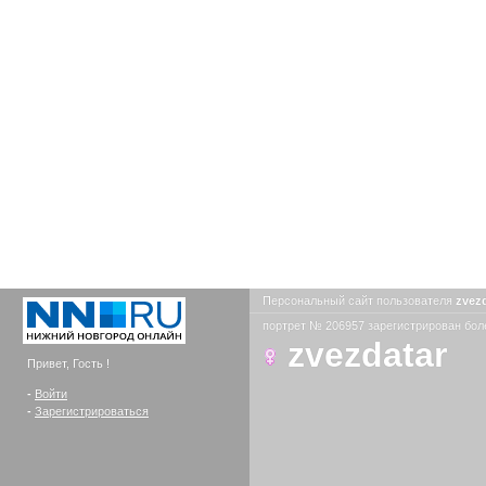
Персональный сайт пользователя
zvez
портрет № 206957 зарегистрирован боле
zvezdatar
Привет, Гость !
-
Войти
-
Зарегистрироваться