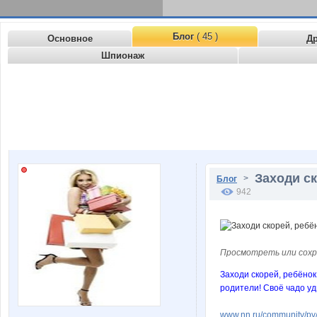
Блог
( 45 )
Основное
Д
Шпионаж
Заходи ск
>
Блог
942
Просмотреть или сохр
Заходи скорей, ребёнок
родители! Своё чадо уд
www.nn.ru/community/pv/