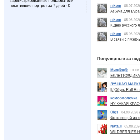
зарегистрированные пользователи
nikom
посетившие портрет за 7 дней - 0
08.07.202
Азбука для Бура
nikom
05.06.202
К Дню русского 
nikom
05.06.202
В связи с пмэф-
Популярные за не
Мил@н@
01.08
ЕЛЛЕТТО!!!ДИК
ЛУЧШАЯ МАРК
[b]Обувь Ralf Ri
комсомолочка
НУ КАКАЯ КРАСОТ
Olgs
04.08.2026 
Фото вещей из ки
Nata.li
05.08.202
WILDBERRIES Н