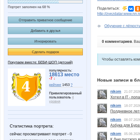
Портрет заполнен на 68 %
Поделиться:
http://zvezdatar.www.nn.
Отправить приватное сообщение
Обучение с лёгкость
Добавить в друзья
0 комментариев
. Ва
Игнорировать
Сделать подарок
Чтобы оставлять ко
Покупаем вместе: БЕБИ-ШОП (детский)
популярность:
18613 место
-7 ↓
Новые записи в бл
рейтинг
1453
?
nikom
21.07.202
Привилегированный
Хотел в IT - поп
пользователь
4
уровня
nikom
18.07.202
Полдневное лет
nikom
08.07.202
Азбука для Бура
Статистика портрета:
nikom
05.06.202
сейчас просматривают портрет - 0
К Дню русского 