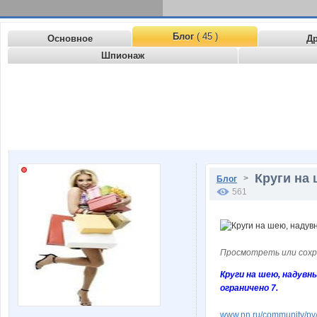
Блог
( 45 )
Основное
Д
Шпионаж
Круги на 
>
Блог
561
Просмотреть или сохр
Круги на шею, надувн
ограничено 7.
www.nn.ru/community/pv/