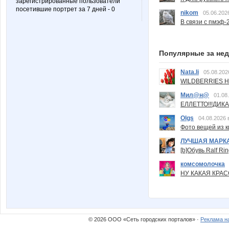
зарегистрированные пользователи
посетившие портрет за 7 дней - 0
nikom
05.06.202
В связи с пмэф-
Популярные за не
Nata.li
05.08.202
WILDBERRIES Н
Мил@н@
01.08
ЕЛЛЕТТО!!!ДИК
Olgs
04.08.2026 
Фото вещей из ки
ЛУЧШАЯ МАРК
[b]Обувь Ralf Ri
комсомолочка
НУ КАКАЯ КРАСОТ
© 2026 ООО «Сеть городских порталов» ·
Реклама н