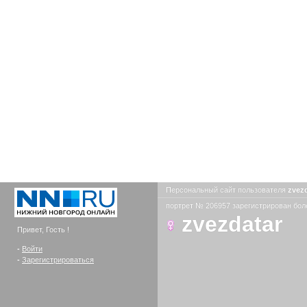
Персональный сайт пользователя
zvez
портрет № 206957 зарегистрирован боле
zvezdatar
Привет, Гость !
-
Войти
-
Зарегистрироваться